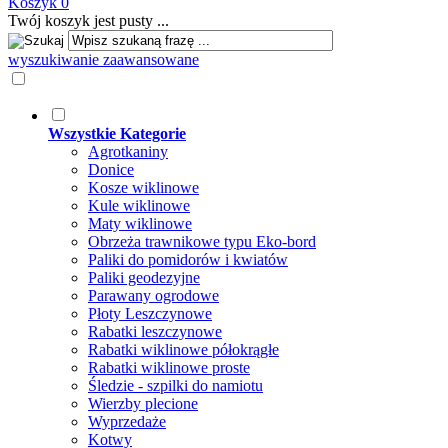
Koszyk
0
Twój koszyk jest pusty ...
wyszukiwanie zaawansowane
Wszystkie Kategorie
Agrotkaniny
Donice
Kosze wiklinowe
Kule wiklinowe
Maty wiklinowe
Obrzeża trawnikowe typu Eko-bord
Paliki do pomidorów i kwiatów
Paliki geodezyjne
Parawany ogrodowe
Płoty Leszczynowe
Rabatki leszczynowe
Rabatki wiklinowe półokrągłe
Rabatki wiklinowe proste
Śledzie - szpilki do namiotu
Wierzby plecione
Wyprzedaże
Kotwy