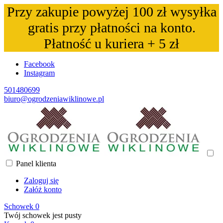
Przy zakupie powyżej 100 zł wysyłka
gratis przy płatności na konto.
Płatność u kuriera + 5 zł
Facebook
Instagram
501480699
biuro@ogrodzeniawiklinowe.pl
Panel klienta
Zaloguj się
Załóż konto
Schowek
0
Twój schowek jest pusty