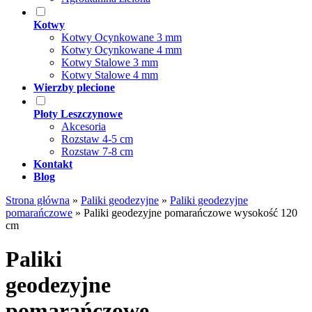
Kotwy
Kotwy Ocynkowane 3 mm
Kotwy Ocynkowane 4 mm
Kotwy Stalowe 3 mm
Kotwy Stalowe 4 mm
Wierzby plecione
Płoty Leszczynowe
Akcesoria
Rozstaw 4-5 cm
Rozstaw 7-8 cm
Kontakt
Blog
Strona główna
»
Paliki geodezyjne
»
Paliki geodezyjne
pomarańczowe
»
Paliki geodezyjne pomarańczowe wysokość 120
cm
Paliki
geodezyjne
pomarańczowe