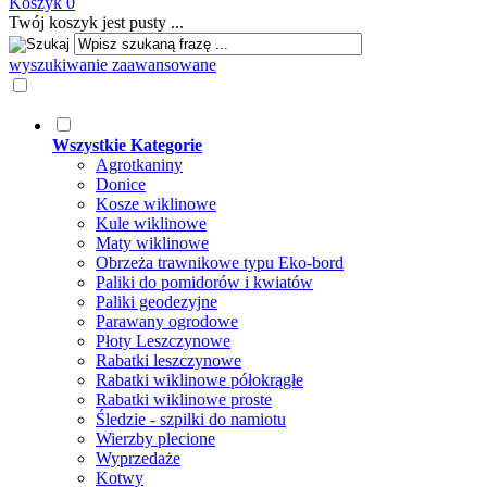
Koszyk
0
Twój koszyk jest pusty ...
wyszukiwanie zaawansowane
Wszystkie Kategorie
Agrotkaniny
Donice
Kosze wiklinowe
Kule wiklinowe
Maty wiklinowe
Obrzeża trawnikowe typu Eko-bord
Paliki do pomidorów i kwiatów
Paliki geodezyjne
Parawany ogrodowe
Płoty Leszczynowe
Rabatki leszczynowe
Rabatki wiklinowe półokrągłe
Rabatki wiklinowe proste
Śledzie - szpilki do namiotu
Wierzby plecione
Wyprzedaże
Kotwy