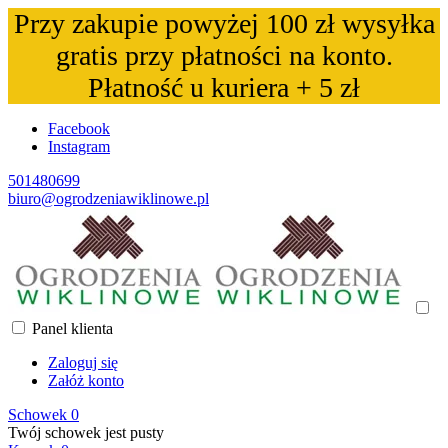
Przy zakupie powyżej 100 zł wysyłka
gratis przy płatności na konto.
Płatność u kuriera + 5 zł
Facebook
Instagram
501480699
biuro@ogrodzeniawiklinowe.pl
Panel klienta
Zaloguj się
Załóż konto
Schowek
0
Twój schowek jest pusty