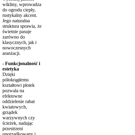
wikliny, wprowadza
do ogrodu ciepły,
rustykalny akcent.
Jego naturalna
struktura sprawia, że
świetnie pasuje
zarówno do
klasycznych, jak i
nowoczesnych
aranżacji.
- Funkcjonalność i
estetyka
Dzięki
półokrągłemu
kształtowi płotek
pozwala na
efektowne
oddzielenie rabat
kwiatowych,
grządek
warzywnych czy
ścieżek, nadając
przestrzeni
uporządkowany i