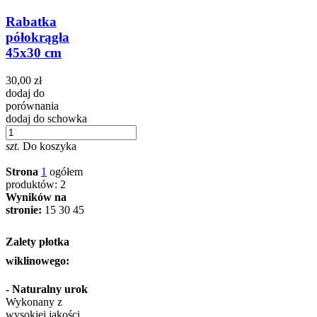
Rabatka
półokrągła
45x30 cm
30,00 zł
dodaj do
porównania
dodaj do schowka
szt.
Do koszyka
Strona
1
ogółem
produktów: 2
Wyników na
stronie:
15
30
45
Zalety płotka
wiklinowego:
- Naturalny urok
Wykonany z
wysokiej jakości